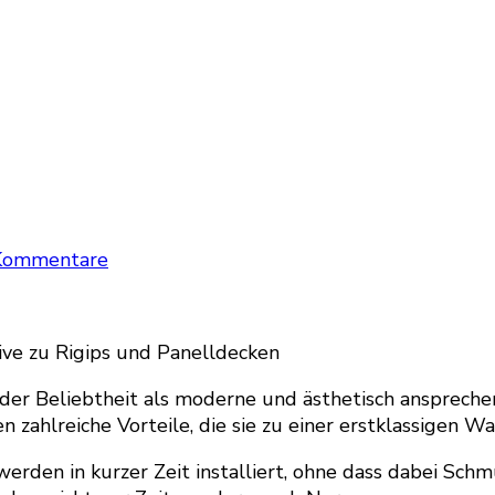
zu
Kommentare
Spanndecke
in
Deutschland
ve zu Rigips und Panelldecken
er Beliebtheit als moderne und ästhetisch anspreche
 zahlreiche Vorteile, die sie zu einer erstklassigen 
rden in kurzer Zeit installiert, ohne dass dabei Schm