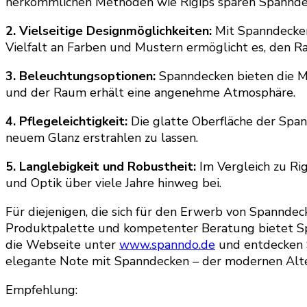
herkömmlichen Methoden wie Rigips sparen Spanndeck
2. Vielseitige Designmöglichkeiten:
Mit Spanndecken
Vielfalt an Farben und Mustern ermöglicht es, den R
3. Beleuchtungsoptionen:
Spanndecken bieten die Mög
und der Raum erhält eine angenehme Atmosphäre.
4. Pflegeleichtigkeit:
Die glatte Oberfläche der Span
neuem Glanz erstrahlen zu lassen.
5. Langlebigkeit und Robustheit:
Im Vergleich zu Ri
und Optik über viele Jahre hinweg bei.
Für diejenigen, die sich für den Erwerb von Spanndeck
Produktpalette und kompetenter Beratung bietet Spa
die Webseite unter
www.spanndo.de
und entdecken S
elegante Note mit Spanndecken – der modernen Alter
Empfehlung: